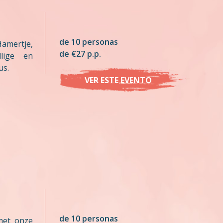
de 10 personas
Hamertje,
de €27 p.p.
llige en
us.
VER ESTE EVENTO
de 10 personas
met onze