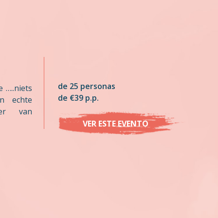
de 25 personas
 …..niets
de €39 p.p.
en echte
ier van
VER ESTE EVENTO