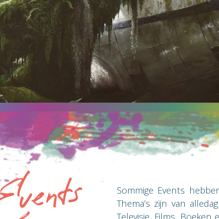
vents
Sommige Events hebben 
Thema’s zijn van alleda
Televisie, Films, Boeken