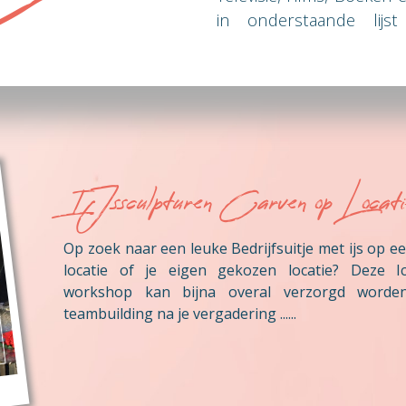
in onderstaande lijs
verzamelen.
IJssculpturen Carven op Locati
Op zoek naar een leuke Bedrijfsuitje met ijs op e
locatie of je eigen gekozen locatie? Deze I
workshop kan bijna overal verzorgd worde
teambuilding na je vergadering ......