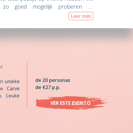
t zo goed mogelijk proberen te
Leer más
e
de 20 personas
en unieke
de €27 p.p.
ce Carve
n. Leuke
VER ESTE EVENTO