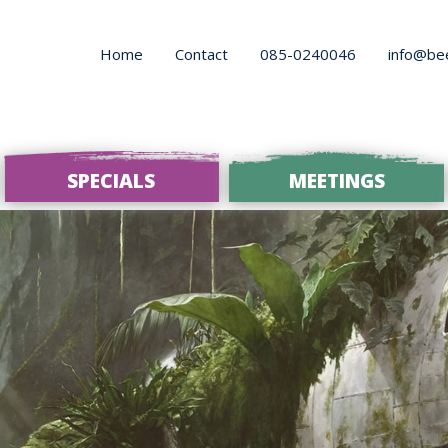
Home
Contact
085-0240046
info@be
SPECIALS
MEETINGS