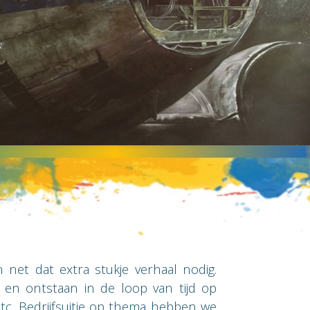
net dat extra stukje verhaal nodig.
g en ontstaan in de loop van tijd op
 etc. Bedrijfsuitje op thema hebben we