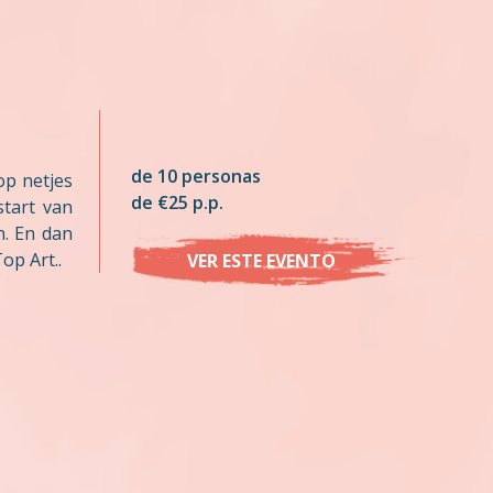
de 10 personas
op netjes
de €25 p.p.
start van
. En dan
op Art..
VER ESTE EVENTO