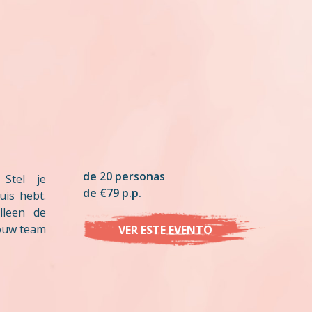
de 20 personas
 Stel je
de €79 p.p.
uis hebt.
lleen de
jouw team
VER ESTE EVENTO