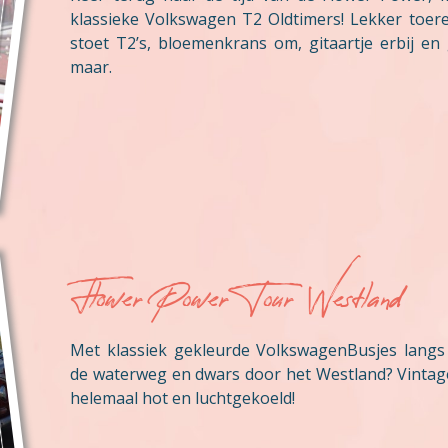
klassieke Volkswagen T2 Oldtimers! Lekker toer
stoet T2’s, bloemenkrans om, gitaartje erbij en
maar.
Flower Power Tour Westland
Met klassiek gekleurde VolkswagenBusjes langs 
de waterweg en dwars door het Westland? Vintag
helemaal hot en luchtgekoeld!