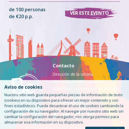
de 100 personas
VER ESTE EVENTO
de €20 p.p.
Contacto
Dirección de la oficina
Den Haag / Badhuisstraat 11
Aviso de cookies
Rotterdam / Airportplein 55 #Bobcat
Nuestro sitio web guarda pequeñas piezas de información de texto
Tel: 085-0240046
(cookies) en su dispositivo para ofrecer un mejor contenido y con
info@beeventgroup.nl
fines estadísticos. Puede desactivar el uso de cookies cambiando la
configuración de su navegador. Al navegar por nuestro sitio web sin
cambiar la configuración del navegador, nos otorga permiso para
almacenar esa información en su dispositivo.
©2026 Be Event Group. All Rights Reserved.