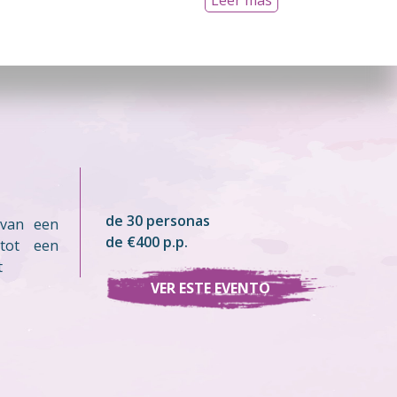
Leer más
de 30 personas
 van een
de €400 p.p.
 tot een
t
VER ESTE EVENTO