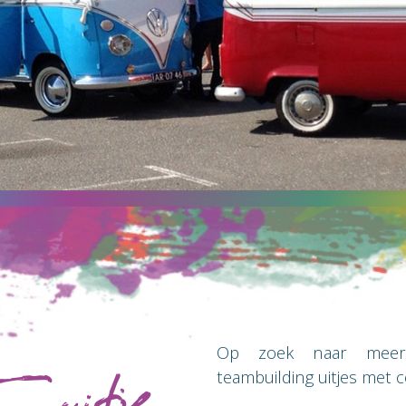
Op zoek naar meerda
teambuilding uitjes met c