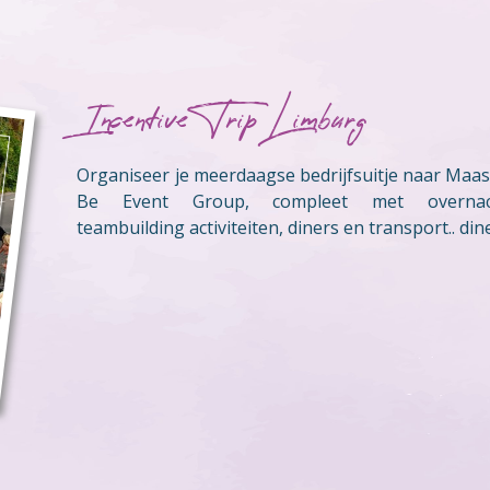
Incentive Trip Limburg
Organiseer je meerdaagse bedrijfsuitje naar Maast
Be Event Group, compleet met overnach
teambuilding activiteiten, diners en transport.. din