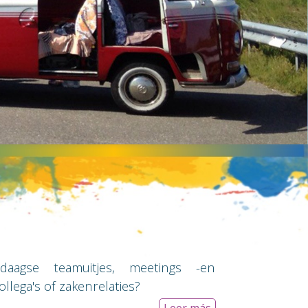
agse teamuitjes, meetings -en
ollega's of zakenrelaties?