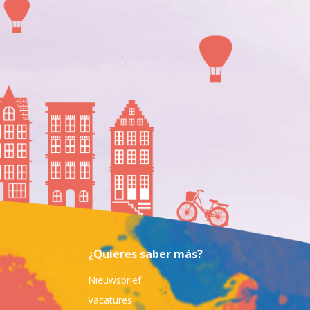
¿Quieres saber más?
Nieuwsbrief
Vacatures