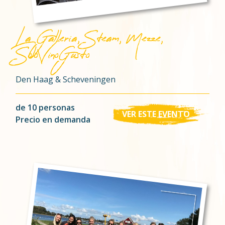
La Galleria, Steam, Mezze,
SoloVinoGusto
Den Haag & Scheveningen
de 10 personas
VER ESTE EVENTO
Precio en demanda