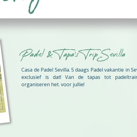
voldoende om na afloop v
bedrijfsuitje en of feest
Padel & Tapa's Trip Sevilla
Casa de Padel Sevilla. 5 daags Padel vakantie in Se
exclusief is dat! Van de tapas tot padeltrain
organiseren het. voor jullie!