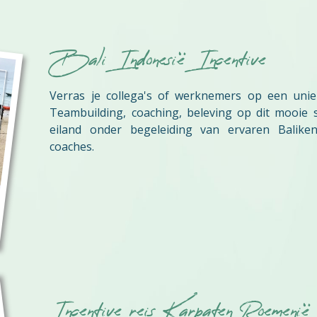
Bali Indonesië Incentive
Verras je collega's of werknemers op een uniek
Teambuilding, coaching, beleving op dit mooie s
eiland onder begeleiding van ervaren Balike
coaches.
Incentive reis Karpaten Roemenië