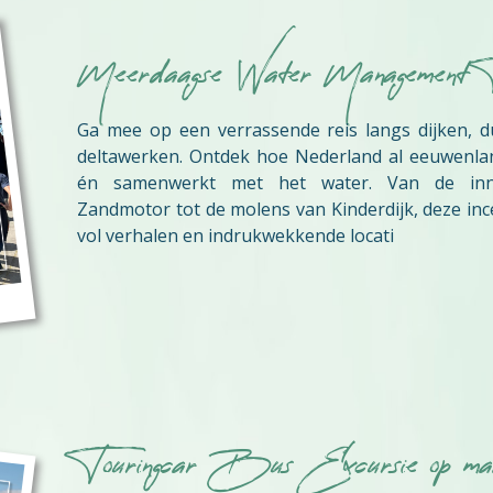
Meerdaagse Water Management 
Ga mee op een verrassende reis langs dijken, d
deltawerken. Ontdek hoe Nederland al eeuwenlan
én samenwerkt met het water. Van de inno
Zandmotor tot de molens van Kinderdijk, deze ince
vol verhalen en indrukwekkende locati
Touringcar Bus Excursie op ma