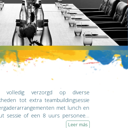
n volledig verzorgd op diverse
kheden tot extra teambuildingsessie
s vergaderarrangementen met lunch en
ut sessie of een 8 uurs personeels
jt, lunch en diner? Mogelijkheden
Leer más