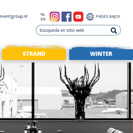
NL
eventgroup.nl
PAÍSES BAJOS
EN
STRAND
WINTER