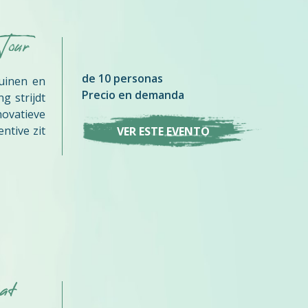
Tour
de 10 personas
uinen en
Precio en demanda
g strijdt
vatieve
ntive zit
VER ESTE EVENTO
at