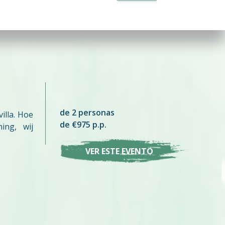
an jullie vergadering aansluitend een
avond te beleven.
de 2 personas
villa. Hoe
de €975 p.p.
ing, wij
VER ESTE EVENTO