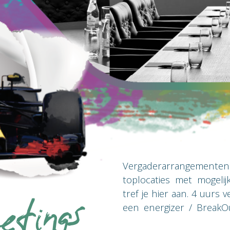
tings
Vergaderarrangemente
toplocaties met mogelij
tref je hier aan. 4 uur
een energizer / BreakO
arrangement met ontbi