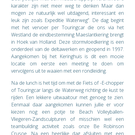
karakter zijn niet meer weg te denken Maar dan
mogen ze natuurlijk wel uitdagend, interessant en
leuk zijn zoals Expeditie Waterweg”. De dag begint
met het vervoer per Touringcar die ons via het
Westland de eindbestemming Maeslantkering brengt
in Hoek van Holland. Deze stormvloedkering is een
onderdeel van de deltawerken en geopend in 1997.
Aangekomen bij het Keringhuis is dit een mooie
locatie om eerste een meeting te doen om
vervolgens uit te waaien met een rondleiding.
Na de lunch is het tijd om met de Fiets of -E-chopper
of Touringcar langs de Waterweg richting de kust te
rijden. Een lekkere uitwaaitour met genoeg te zien.
Eenmaal daar aangekomen kunnen jullie er voor
kiezen nog een potje te Beach Volleyballen-
Vliegeren-Zandsculpturen of misschien wel een
teambuilding activiteit zoals onze Be Robinson
Crusoe. Na een heerlijke dag afsluiten met een