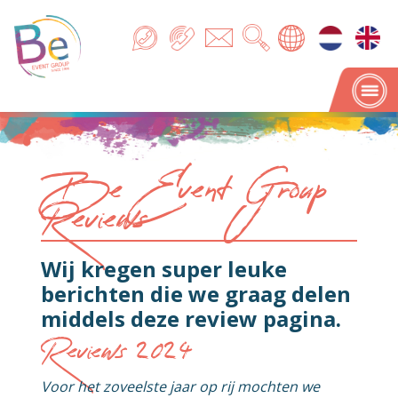
Be Event Group
Reviews
Wij kregen super leuke
berichten die we graag delen
middels deze review pagina.
Reviews 2024
Voor het zoveelste jaar op rij mochten we