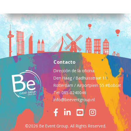
Contacto
Dirección de la oficina
Den Haag / Badhuisstraat 11
Rotterdam / Airportplein 55 #Bobcat
Tel: 085-0240046
info@beeventgroup.nl
©2026 Be Event Group. All Rights Reserved.