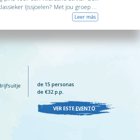
lassieker IJssjoelen? Met jou groep ga
spellen tegemoet op een van onze
Leer más
de 15 personas
ijfsuitje
de €32 p.p.
VER ESTE EVENTO