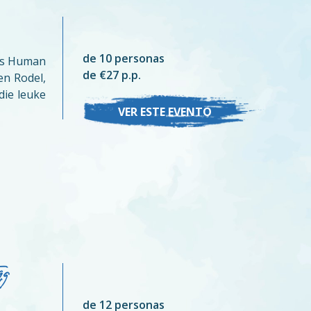
de 10 personas
als Human
de €27 p.p.
en Rodel,
die leuke
VER ESTE EVENTO
g
de 12 personas