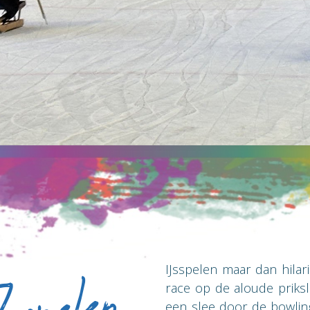
IJsspelen maar dan hilar
race op de aloude priks
een slee door de bowling