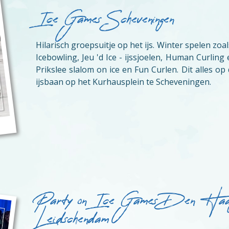
Ice Games Scheveningen
Hilarisch groepsuitje op het ijs. Winter spelen zo
Icebowling, Jeu 'd Ice - ijssjoelen, Human Curling 
Prikslee slalom on ice en Fun Curlen. Dit alles op 
ijsbaan op het Kurhausplein te Scheveningen.
Party on Ice Games Den Haa
Leidschendam