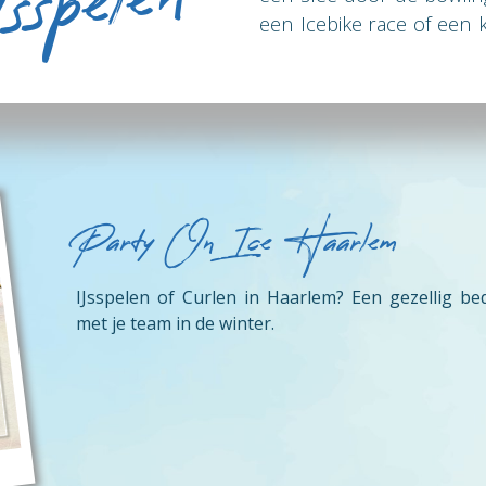
spelen
een Icebike race of een k
je een carrousel van 
indoor ijsbanen.
Party On Ice Haarlem
IJsspelen of Curlen in Haarlem? Een gezellig bedr
met je team in de winter.