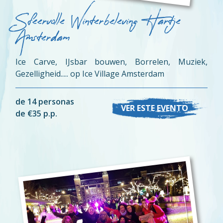
Sfeervolle Winterbeleving Hartje
Amsterdam
Ice Carve, IJsbar bouwen, Borrelen, Muziek,
Gezelligheid..... op Ice Village Amsterdam
de 14 personas
VER ESTE EVENTO
de €35 p.p.