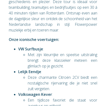
geschiedenis en plezier. Deze tour is ideaal voor
teambuilding, teamuitjes en bedrijfsuitjes op een 30 á
40 minuten rijden van Rotterdam. Ontsnap even aan
de dagelijkse sleur en ontdek de schoonheid van het
Nederlandse landschap in stijl. Flowerpower
muziekje erbij en toeren maar.
Onze iconische voertuigen:
VW Surfbusje
:
Met zijn kleurrijke en speelse uitstraling
brengt deze klassieker meteen een
glimlach op je gezicht.
Lelijk Eendje
:
Deze charmante Citroën 2CV biedt een
nostalgische rijervaring die je niet snel
zult vergeten.
Volkswagen Kever
:
Een tijdloze favoriet die staat voor
avontuur en vrijheid.