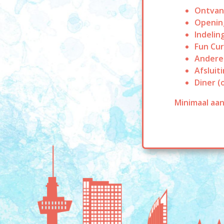
Ontvang
Opening
Indelin
Fun Cur
Andere 
Afsluit
Diner (
Minimaal aan