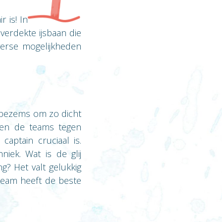
 is! In
verdekte ijsbaan die
verse mogelijkheden
 bezems om zo dicht
len de teams tegen
aptain cruciaal is.
iek. Wat is de glij
g? Het valt gelukkig
 team heeft de beste