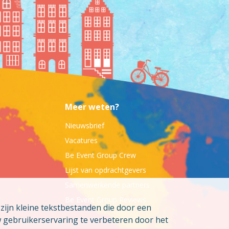
Meer weten?
Nieuwsbrief
Vacatures
Be Event Group Crew
Lijst van opdrachtgevers
Samenwerkende partners
Be Event Group Reviews
ijn kleine tekstbestanden die door een
w gebruikerservaring te verbeteren door het