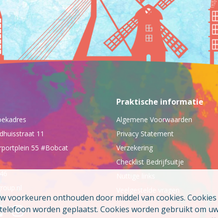
Praktische informatie
oekadres
Algemene Voorwaarden
dhuisstraat 11
Privacy Statement
rportplein 55 #Bobcat
Verzekering
Checklist Bedrijfsuitje
046
Nuttige links
roup.nl
Veelgestelde vragen
uw voorkeuren onthouden door middel van cookies. Cookies z
e telefoon worden geplaatst. Cookies worden gebruikt om u