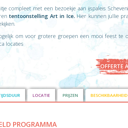
suitje compleet met een bezoekje aan ijspaleis Schev
uren
tentoonstelling Art in Ice.
Hier kunnen jullie pr
kijken.
ogelijk om voor grotere groepen een mooi feest te o
a locaties
OFFERTE 
TIJDSDUUR
LOCATIE
PRIJZEN
BESCHIKBAARHEID
ELD PROGRAMMA