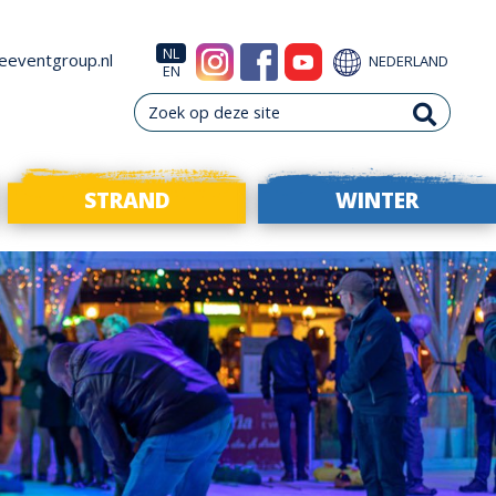
NL
eeventgroup.nl
NEDERLAND
EN
STRAND
WINTER