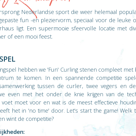
rsprong Nederlandse sport die weer helemaal populair
ngepaste fun -en pleziervorm, speciaal voor de leuke o
haus ligt. Een supermooie sfeervolle locatie met di
ner of een mooi feest.
SPEL
lingspel hebben we 'Fun' Curling stenen compleet met
centrum te komen. In een spannende competitie spe
 samenwerking tussen de curler, twee vegers en de c
 we even met het onder de knie krijgen van de techn
ij) voet moet voor en wat is de meest effectieve houdin
eft het in 'no time' door. Let's start the game! Welk
 en wint de competitie?
ijkheden: