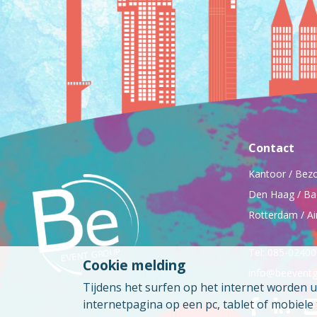
Contact
Kantoor / Bez
Den Haag / Ba
Rotterdam / Ai
Tel: 085-0240
Cookie melding
info@beeventg
Tijdens het surfen op het internet worden 
internetpagina op een pc, tablet of mobiel