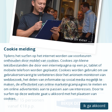
Cookie melding
PubQuiz op locatie
Tijdens het surfen op het internet worden uw voorkeuren
onthouden door middel van cookies. Cookies zijn kleine
tekstbestanden die door een internetpagina op een pc, tablet of
mobiele telefoon worden geplaatst. Cookies worden gebruikt om uw
De meest gevarieerde pubquiz die je maar kan
gebruikerservaring te verbeteren door het anoniem monitoren van
bedenken. Fun, muziek, video, vragen, sport en
webbezoek, het delen van informatie op social media mogelijk te
maken, de effectiviteit van online marketingcampagnes te meten en
meer.. Op elke gewenste locatie..
om online advertenties aan te passen aan uw interesses. Door te
surfen op deze website gaat u akkoord met het plaatsen van
cookies.
vanaf 15 personen
BEKIJK DIT EVENT
vanaf €18 p.p.
Ik ga akkoord