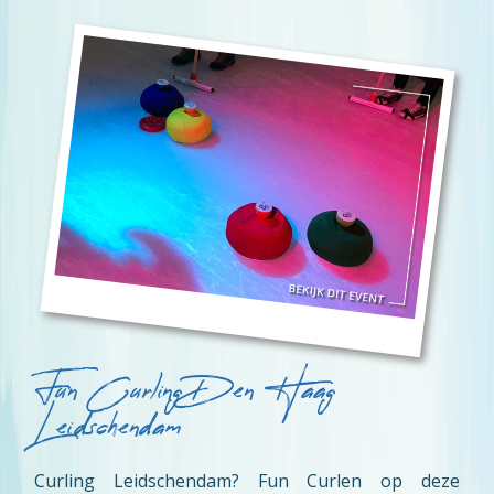
Fun Curling Den Haag
Leidschendam
Curling Leidschendam? Fun Curlen op deze