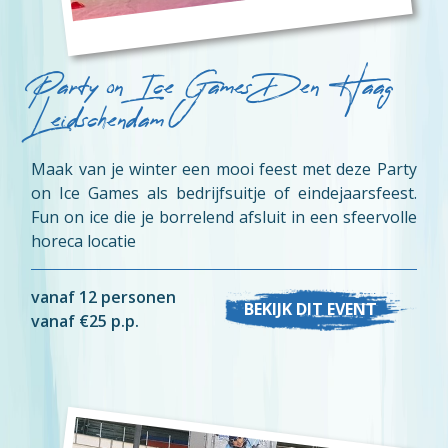
Party on Ice Games Den Haag
Leidschendam
Maak van je winter een mooi feest met deze Party
on Ice Games als bedrijfsuitje of eindejaarsfeest.
Fun on ice die je borrelend afsluit in een sfeervolle
horeca locatie
vanaf 12 personen
BEKIJK DIT EVENT
vanaf €25 p.p.