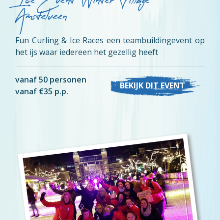
Ice Event Winter Village
Amstelveen
Fun Curling & Ice Races een teambuildingevent op
het ijs waar iedereen het gezellig heeft
vanaf 50 personen
BEKIJK DIT EVENT
vanaf €35 p.p.