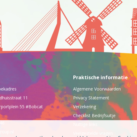
Praktische informatie
oekadres
Algemene Voorwaarden
dhuisstraat 11
Privacy Statement
rportplein 55 #Bobcat
Verzekering
Checklist Bedrijfsuitje
046
Nuttige links
roup.nl
Veelgestelde vragen