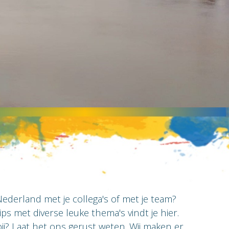
ederland met je collega's of met je team?
ps met diverse leuke thema's vindt je hier.
bij? Laat het ons gerust weten. Wij maken er