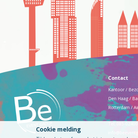
Contact
Kantoor / Bez
Den Haag / Ba
Rotterdam / Ai
Tel: 085-0240
Cookie melding
info@beeventg