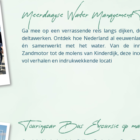
Meerdaagse Water Management 
Ga mee op een verrassende reis langs dijken, d
deltawerken. Ontdek hoe Nederland al eeuwenlan
én samenwerkt met het water. Van de inno
Zandmotor tot de molens van Kinderdijk, deze ince
vol verhalen en indrukwekkende locati
Touringcar Bus Excursie op ma