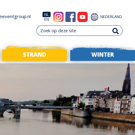
NL
eeventgroup.nl
NEDERLAND
EN
STRAND
WINTER