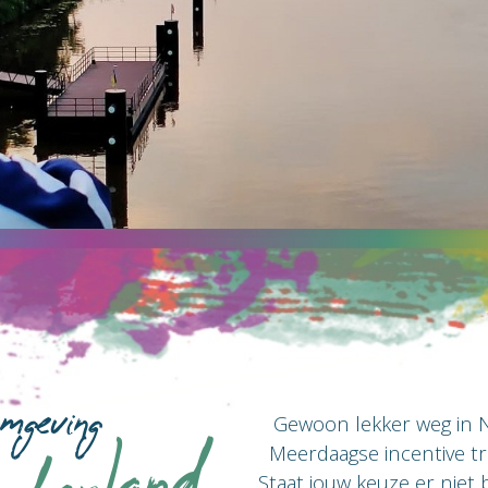
mgeving
Gewoon lekker weg in N
Meerdaagse incentive tri
Staat jouw keuze er niet 