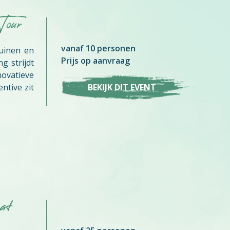
Tour
vanaf 10 personen
uinen en
Prijs op aanvraag
g strijdt
vatieve
ntive zit
BEKIJK DIT EVENT
at