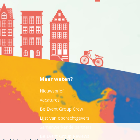
Meer weten?
Nieuwsbrief
Vacatures
Be Event Group Crew
Lijst van opdrachtgevers
Samenwerkende partners
Be Event Group Reviews