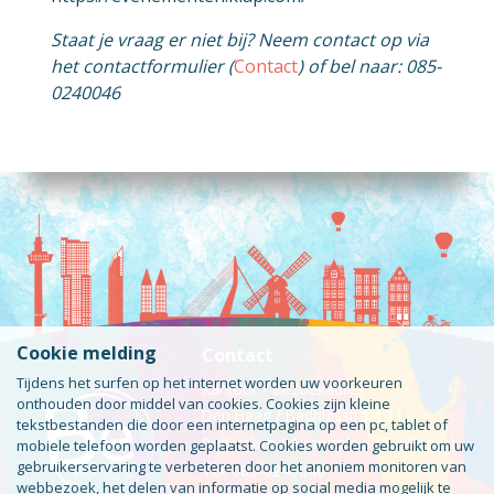
Staat je vraag er niet bij? Neem contact op via
het contactformulier (
Contact
) of bel naar: 085-
0240046
Cookie melding
Contact
Tijdens het surfen op het internet worden uw voorkeuren
Kantoor / Bezoekadres
onthouden door middel van cookies. Cookies zijn kleine
Den Haag / Badhuisstraat 11
tekstbestanden die door een internetpagina op een pc, tablet of
Rotterdam / Airportplein 55 #Bobcat
mobiele telefoon worden geplaatst. Cookies worden gebruikt om uw
gebruikerservaring te verbeteren door het anoniem monitoren van
Tel: 085-0240046
webbezoek, het delen van informatie op social media mogelijk te