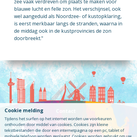
zee vaak verdreven om plaats te maken voor
blauwe lucht en felle zon. Het verschijnsel, ook
wel aangeduid als Noordzee- of kustopklaring,
is eerst merkbaar langs de stranden, waarna in
de middag ook in de kustprovincies de zon
doorbreekt."
Cookie melding
Contact
Tijdens het surfen op het internet worden uw voorkeuren
Kantoor / Bezoekadres
onthouden door middel van cookies. Cookies zijn kleine
Den Haag / Badhuisstraat 11
tekstbestanden die door een internetpagina op een pc, tablet of
Rotterdam / Airportplein 55 #Bobcat
mobiele telefoon worden geplaatst. Cookies worden gebruikt om uw