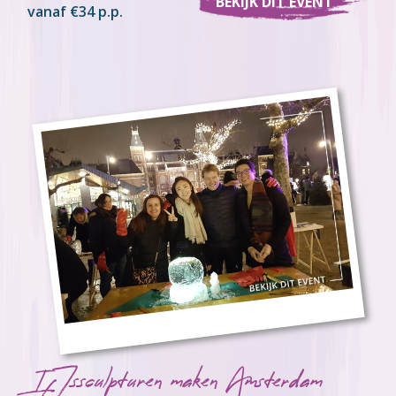
BEKIJK DIT EVENT
vanaf €34 p.p.
IJssculpturen maken Amsterdam