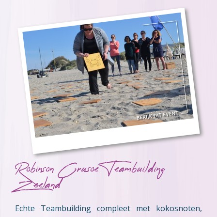
Robinson Crusoe Teambuilding
Zeeland
Echte Teambuilding compleet met kokosnoten,