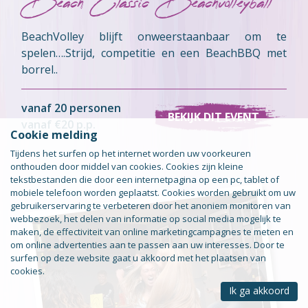
Beach Classic Beachvolleyball
BeachVolley blijft onweerstaanbaar om te
spelen….Strijd, competitie en een BeachBBQ met
borrel..
vanaf 20 personen
BEKIJK DIT EVENT
vanaf €20 p.p.
Cookie melding
Tijdens het surfen op het internet worden uw voorkeuren
onthouden door middel van cookies. Cookies zijn kleine
tekstbestanden die door een internetpagina op een pc, tablet of
mobiele telefoon worden geplaatst. Cookies worden gebruikt om uw
gebruikerservaring te verbeteren door het anoniem monitoren van
webbezoek, het delen van informatie op social media mogelijk te
maken, de effectiviteit van online marketingcampagnes te meten en
om online advertenties aan te passen aan uw interesses. Door te
surfen op deze website gaat u akkoord met het plaatsen van
cookies.
Ik ga akkoord