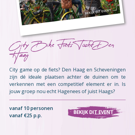
City Bike Fiets Tocht Den
Haag
City game op de fiets? Den Haag en Scheveningen
zijn dé ideale plaatsen achter de duinen om te
verkennen met een competitief element er in. Is
jouw groep nou echt Hagenees of juist Haags?
vanaf 10 personen
BEKIJK DIT EVENT
vanaf €25 p.p.