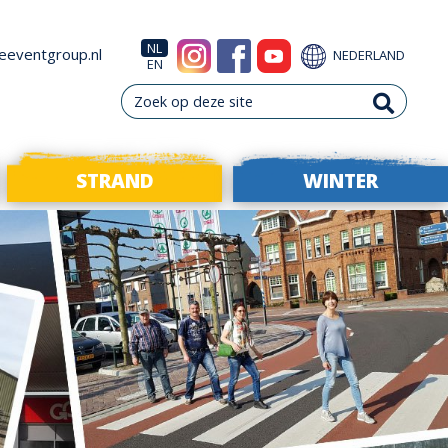
NL
eeventgroup.nl
NEDERLAND
EN
STRAND
WINTER