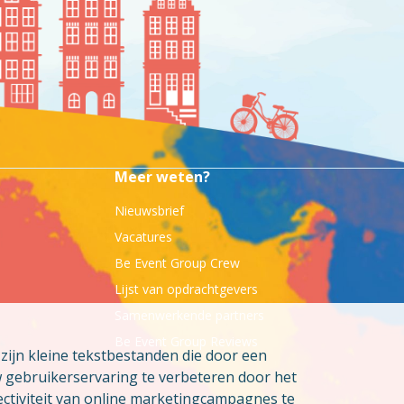
Meer weten?
Nieuwsbrief
Vacatures
Be Event Group Crew
Lijst van opdrachtgevers
Samenwerkende partners
Be Event Group Reviews
ijn kleine tekstbestanden die door een
w gebruikerservaring te verbeteren door het
ctiviteit van online marketingcampagnes te