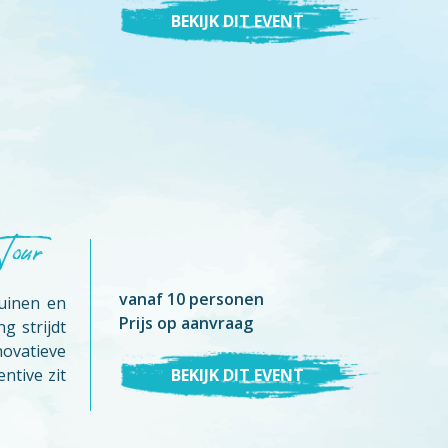
BEKIJK DIT EVENT
Tour
vanaf 10 personen
uinen en
Prijs op aanvraag
g strijdt
vatieve
ntive zit
BEKIJK DIT EVENT