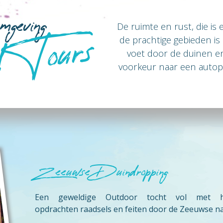
mgeving
 Tours
De ruimte en rust, die is
de prachtige gebieden is 
voet door de duinen en
voorkeur naar een autop
Een Bedrijfsuitje in Zee
Zeeuwse Duindropping
Een geweldige Outdoor tocht vol met hil
opdrachten raadsels en feiten door de Zeeuwse n