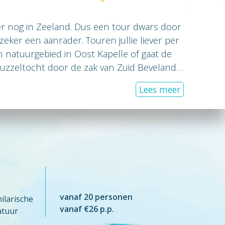
 er nog in Zeeland. Dus een tour dwars door
zeker een aanrader. Touren jullie liever per
 natuurgebied in Oost Kapelle of gaat de
uzzeltocht door de zak van Zuid Beveland?
land is zonder meer gezellig en de moeite …
Lees meer
vanaf 20 personen
arische
vanaf €26 p.p.
atuur