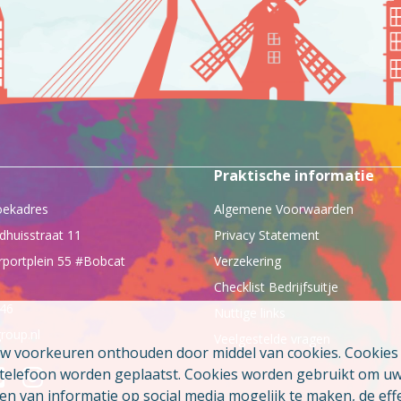
Praktische informatie
oekadres
Algemene Voorwaarden
dhuisstraat 11
Privacy Statement
rportplein 55 #Bobcat
Verzekering
Checklist Bedrijfsuitje
046
Nuttige links
roup.nl
Veelgestelde vragen
uw voorkeuren onthouden door middel van cookies. Cookies z
e telefoon worden geplaatst. Cookies worden gebruikt om u
 van informatie op social media mogelijk te maken, de effe