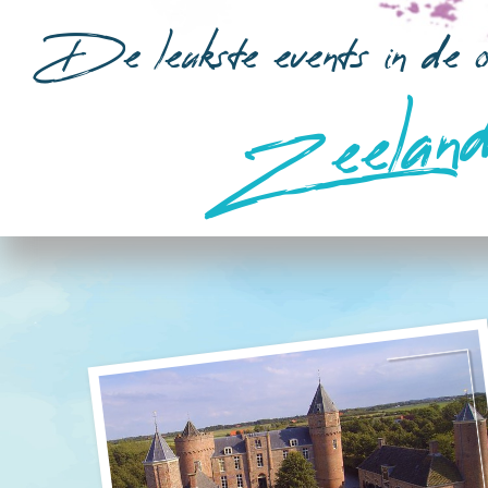
De leukste events in de o
Zeeland