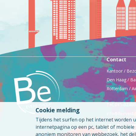
Contact
Kantoor / Bez
Den Haag / Ba
Rotterdam / Ai
Tel: 085-0240
Cookie melding
info@beeventg
Tijdens het surfen op het internet worden 
internetpagina op een pc, tablet of mobiel
anoniem monitoren van webbezoek, het delen