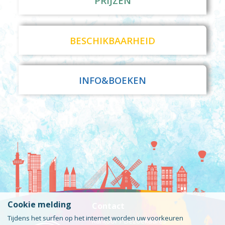
PRIJZEN
BESCHIKBAARHEID
INFO&BOEKEN
Cookie melding
Contact
Tijdens het surfen op het internet worden uw voorkeuren
Kantoor / Bezoekadres