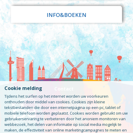
INFO&BOEKEN
Cookie melding
Contact
Tijdens het surfen op het internet worden uw voorkeuren
Kantoor / Bezoekadres
onthouden door middel van cookies. Cookies zijn kleine
Den Haag / Badhuisstraat 11
tekstbestanden die door een internetpagina op een pc, tablet of
Rotterdam / Airportplein 55 #Bobcat
mobiele telefoon worden geplaatst. Cookies worden gebruikt om uw
gebruikerservaring te verbeteren door het anoniem monitoren van
Tel: 085-0240046
webbezoek, het delen van informatie op social media mogelijk te
info@beeventgroup.nl
maken, de effectiviteit van online marketingcampagnes te meten en