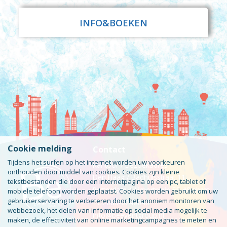
INFO&BOEKEN
Cookie melding
Contact
Tijdens het surfen op het internet worden uw voorkeuren
Kantoor / Bezoekadres
onthouden door middel van cookies. Cookies zijn kleine
Den Haag / Badhuisstraat 11
tekstbestanden die door een internetpagina op een pc, tablet of
Rotterdam / Airportplein 55 #Bobcat
mobiele telefoon worden geplaatst. Cookies worden gebruikt om uw
gebruikerservaring te verbeteren door het anoniem monitoren van
Tel: 085-0240046
webbezoek, het delen van informatie op social media mogelijk te
info@beeventgroup.nl
maken, de effectiviteit van online marketingcampagnes te meten en