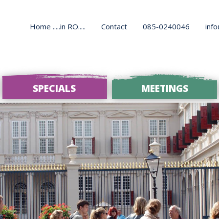
Home .....in RO.....
Contact
085-0240046
inf
SPECIALS
MEETINGS