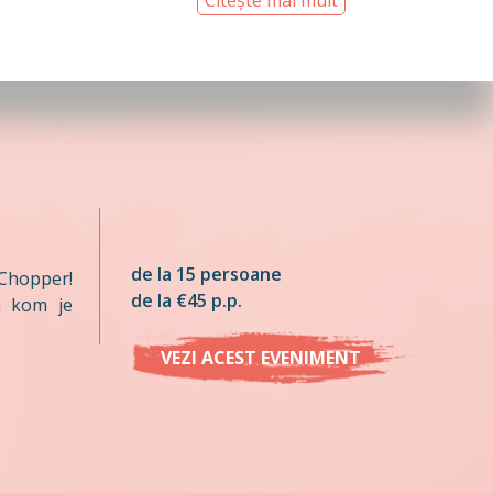
Citește mai mult
de la 15 persoane
Chopper!
de la €45 p.p.
n kom je
VEZI ACEST EVENIMENT