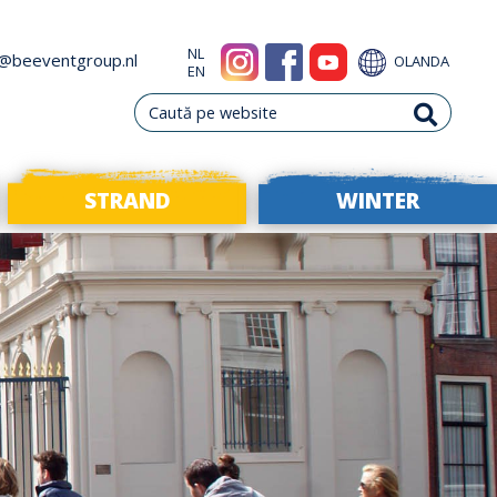
NL
o@beeventgroup.nl
OLANDA
EN
STRAND
WINTER