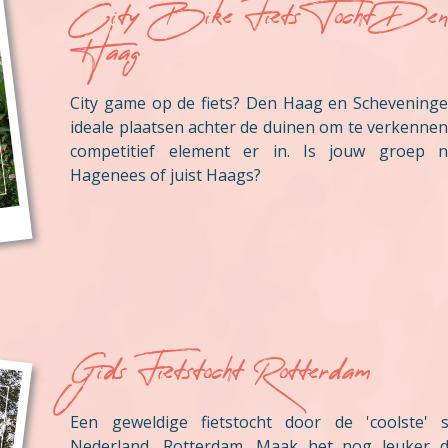
City Bike Fiets Tocht Den
Haag
City game op de fiets? Den Haag en Scheveninge
ideale plaatsen achter de duinen om te verkenne
competitief element er in. Is jouw groep 
Hagenees of juist Haags?
Gids Fietstocht Rotterdam
Een geweldige fietstocht door de 'coolste' 
Nederland, Rotterdam. Maak het nog leuker 