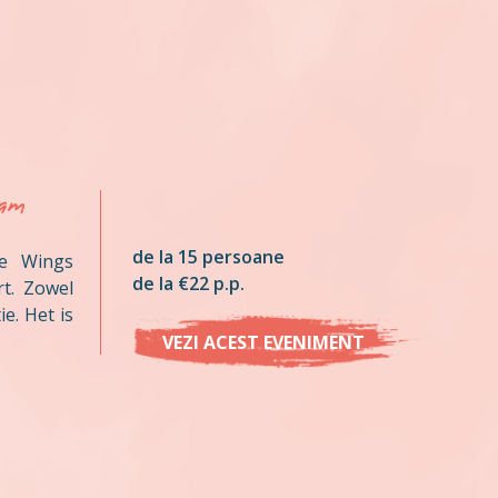
am
de la 15 persoane
ge Wings
de la €22 p.p.
t. Zowel
e. Het is
VEZI ACEST EVENIMENT