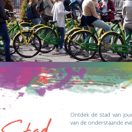
Ontdek de stad van jou
van de onderstaande event