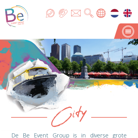
City
City
De Be Event Group is in diverse grote