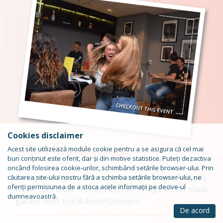
Cookies disclaimer
Pub Quiz Rotterdam
Acest site utilizează module cookie pentru a se asigura că cel mai
bun conținut este oferit, dar și din motive statistice. Puteți dezactiva
oricând folosirea cookie-urilor, schimbând setările browser-ului. Prin
Een geweldige locatie voor een gezellige Pubquiz.
căutarea site-ului nostru fără a schimba setările browser-ului, ne
oferiți permisiunea de a stoca acele informații pe decive-ul
Deze sportsbar in het Fletcher Wings Hotel staat
dumneavoastră.
garant voor Fun & Entertainment
De acord