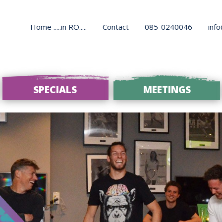
Home .....in RO.....
Contact
085-0240046
inf
SPECIALS
MEETINGS