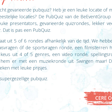
ht gevarieerde pubquiz? Heb je een leuke locatie of m
eestelijke locaties? De PubQuiz van de BeEventGroup
Leuke presentators, gevarieerde quizrondes, lekker 
r. Dat is pas een PubQuiz.
at uit 5 of 6 rondes afhankelijk van de tijd. We heb
svragen óf de sportvragen ronde, een filmsterren 
keus uit 4 of 5 genres, een video ronde, spellings
hem er met een muziekronde uit. Swingen maar! De 
reken met leuke prijsjes.
upergezellige pubquiz.
CERE O