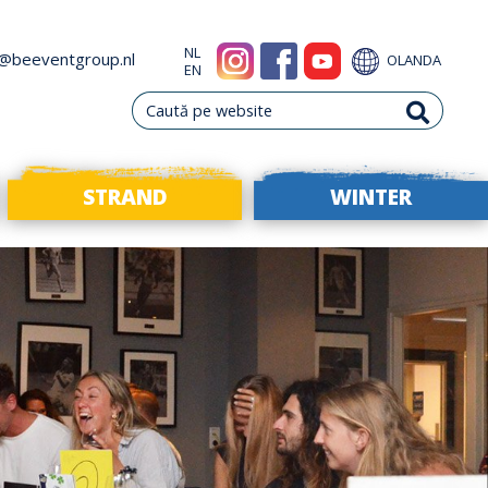
NL
o@beeventgroup.nl
OLANDA
EN
STRAND
WINTER