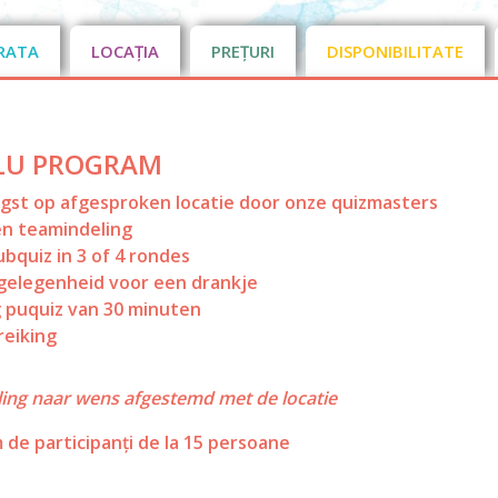
RATA
LOCAȚIA
PREȚURI
DISPONIBILITATE
LU PROGRAM
st op afgesproken locatie door onze quizmasters
en teamindeling
ubquiz in 3 of 4 rondes
gelegenheid voor een drankje
 puquiz van 30 minuten
reiking
ling naar wens afgestemd met de locatie
de participanți de la 15 persoane