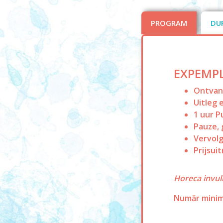
PROGRAM
DU
EXPEMP
Ontvang
Uitleg 
1 uur P
Pauze, 
Vervolg
Prijsuit
Horeca invul
Număr minim 