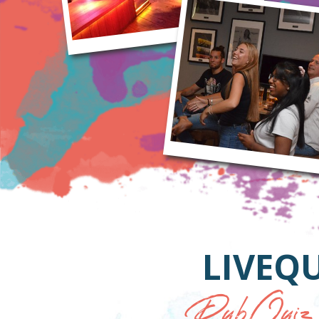
LIVEQ
PubQuiz op