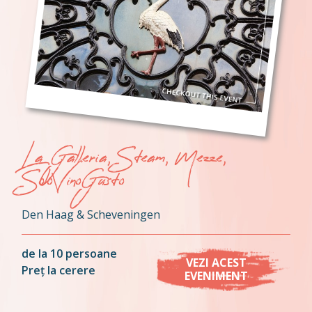
La Galleria, Steam, Mezze,
SoloVinoGusto
Den Haag & Scheveningen
de la 10 persoane
VEZI ACEST
Preț la cerere
EVENIMENT