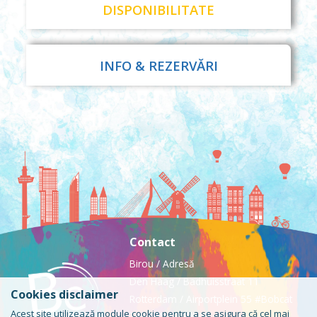
DISPONIBILITATE
INFO & REZERVĂRI
Contact
Birou / Adresă
Den Haag / Badhuisstraat 11
Cookies disclaimer
Rotterdam / Airportplein 55 #Bobcat
Acest site utilizează module cookie pentru a se asigura că cel mai
Tel: 085-0240046